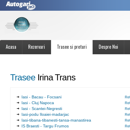
Acasa
Rezervari
Trasee si preturi
Despre Noi
Trasee
Irina Trans
Iasi - Bacau - Focsani
Ret
Iasi - Cluj Napoca
Ret
Iasi - Scantei-Negresti
Ret
Iasi-podu Iloaiei-madarjac
Ret
Iasi-tibana-tibanesti-tansa-manastirea
Ret
IS Braesti - Targu Frumos
Ret