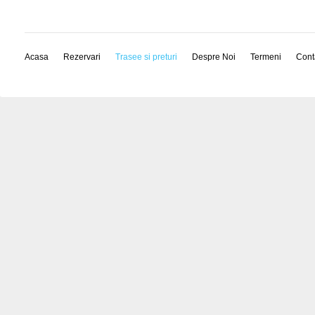
Acasa
Rezervari
Trasee si preturi
Despre Noi
Termeni
Cont