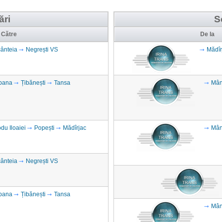
ări
S
Către
De la
ânteia
Negrești VS
Mădîr
bana
Țibănești
Tansa
Mân
du Iloaiei
Popești
Mădîrjac
Mân
ânteia
Negrești VS
bana
Țibănești
Tansa
Mân