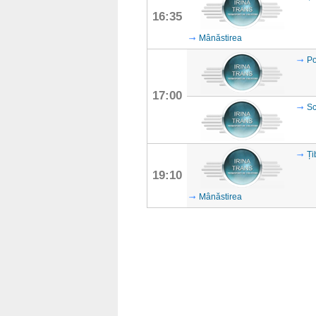
16:35
Mânăstirea
Po
17:00
Sc
Ți
19:10
Mânăstirea