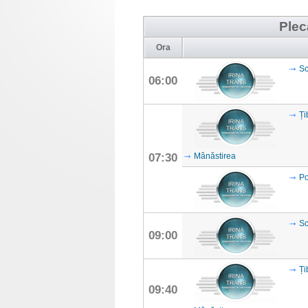
Plec
Ora
Sc
06:00
Ți
07:30
Mânăstirea
Po
Sc
09:00
Ți
09:40