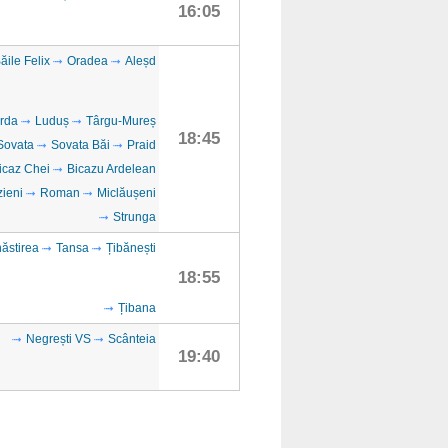
16:05
ăile Felix
Oradea
Aleșd
rda
Luduș
Târgu-Mureș
18:45
Sovata
Sovata Băi
Praid
icaz Chei
Bicazu Ardelean
ieni
Roman
Miclăușeni
Strunga
ăstirea
Tansa
Țibănești
18:55
Țibana
Negrești VS
Scânteia
19:40