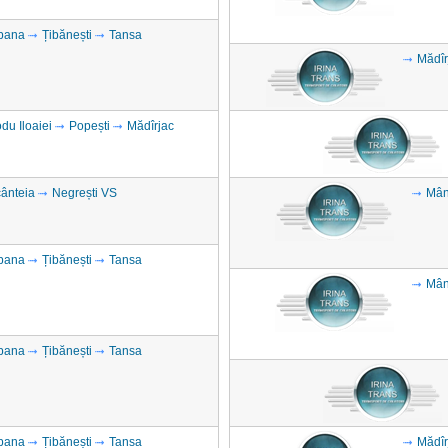
bana
Țibănești
Tansa
Mădîr
du Iloaiei
Popești
Mădîrjac
ânteia
Negrești VS
Mân
bana
Țibănești
Tansa
Mân
bana
Țibănești
Tansa
bana
Țibănești
Tansa
Mădîr