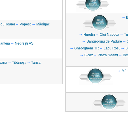
B
du Iloaiei
Popești
Mădîrjac
Huedin
Cluj Napoca
Tu
Sângeorgiu de Pădure
ânteia
Negrești VS
Gheorgheni HR
Lacu Roșu
B
Bicaz
Piatra Neamț
Boz
bana
Țibănești
Tansa
Mân