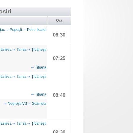
osiri
Ora
jac
Popești
Podu Iloaiei
06:30
ăstirea
Tansa
Țibănești
07:25
Țibana
ăstirea
Tansa
Țibănești
Țibana
08:40
Negrești VS
Scânteia
ăstirea
Tansa
Țibănești
09:30