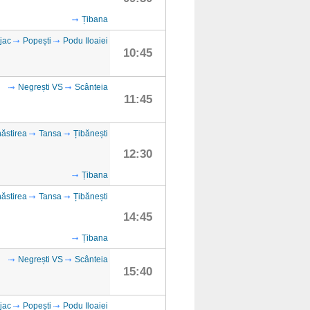
Țibana
jac
Popești
Podu Iloaiei
10:45
Negrești VS
Scânteia
11:45
ăstirea
Tansa
Țibănești
12:30
Țibana
ăstirea
Tansa
Țibănești
14:45
Țibana
Negrești VS
Scânteia
15:40
jac
Popești
Podu Iloaiei