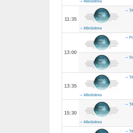
Mânăstirea
Ți
11:35
Mânăstirea
Po
13:00
Sc
Ți
13:35
Mânăstirea
Ți
15:30
Mânăstirea
Ți