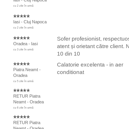
Iasi - Cluj Napoca
cu 2 zile în urmă
Iasi - Cluj Napoca
cu 2 zile în urmă
Sofer profesionist, respectuo
Oradea - Iasi
atent și orietant către client. 
cu 3 zile în urmă
10 din 10
Calatorie excelenta - in aer
Piatra Neamt -
conditionat
Oradea
cu 5 zile în urmă
RETUR Piatra
Neamt - Oradea
cu 6 zile în urmă
RETUR Piatra
Neamt - Oradea