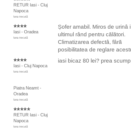
RETUR Iasi - Cluj
Napoca
luna trecută
Șofer amabil. Miros de urinâ 
Iasi - Oradea
ultimul rând pentru cãlãtori.
luna trecută
Climatizarea defectâ, fârã
posibilitatea de reglare acest
iasi bicaz 80 lei? prea scump
Iasi - Cluj Napoca
luna trecută
Piatra Neamt -
Oradea
luna trecută
RETUR Iasi - Cluj
Napoca
luna trecută