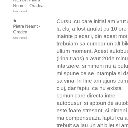
RETUR Piatra
Neamt - Oradea
luna trecută
Cursul cu care initial am vrut 
Piatra Neamt -
la cluj a fost anulat cu 10 ore
Oradea
inainte plecarii, din acest mot
luna trecută
trebuiam sa cumpar un alt bile
ultum moment. Acest autobu
(irina trans) a avut 20de min
intarziere, si nimeni nu a putu
mi spune ce se intampla si d
sa vina. In fine am ajuns cum
cluj, dar faptul ca nu exista
comunicare directa intre
autobusuri si sptouri de auto
este foare stresant, si nimeni
ma compenseaza faptul ca a
trebuit sa iau un alt bilet si a