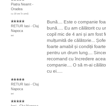
Piatra Neamt -
Oradea
cu 19 ore în urmă
Bună.... Este o companie foa
RETUR Iasi - Cluj
bună..... Eu am călătorit cu u
Napoca
copil mic de 4 ani și am fost f
ieri
mulțumită de călătorie... Șofe
foarte amabil și condiții foart
pentru un drum lung.... Since
recomand cu încredere acea
companie.... O să m-ai călăt
cu ei.....
RETUR Iasi - Cluj
Napoca
ieri