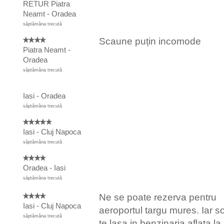
RETUR Piatra
Neamt - Oradea
săptămâna trecută
Scaune puțin incomode
Piatra Neamt -
Oradea
săptămâna trecută
Iasi - Oradea
săptămâna trecută
Iasi - Cluj Napoca
săptămâna trecută
Oradea - Iasi
săptămâna trecută
Ne se poate rezerva pentru
Iasi - Cluj Napoca
aeroportul targu mures. Iar so
săptămâna trecută
te lasa in benzinaria aflata la