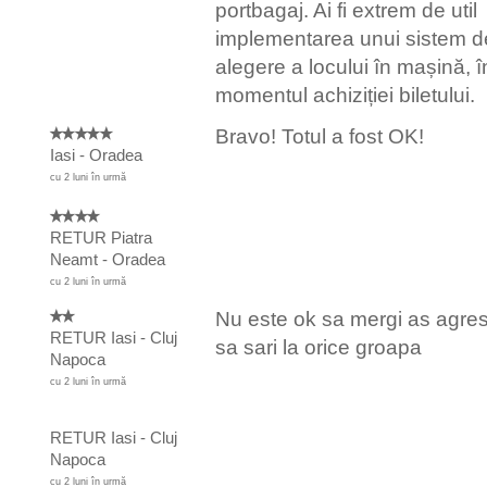
portbagaj. Ai fi extrem de util
implementarea unui sistem d
alegere a locului în mașină, î
momentul achiziției biletului.
Bravo! Totul a fost OK!
Iasi - Oradea
cu 2 luni în urmă
RETUR Piatra
Neamt - Oradea
cu 2 luni în urmă
Nu este ok sa mergi as agres
RETUR Iasi - Cluj
sa sari la orice groapa
Napoca
cu 2 luni în urmă
RETUR Iasi - Cluj
Napoca
cu 2 luni în urmă