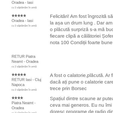
Oradea - Iasi
cu 2 săptămâni în urmă
Felicitări! Am fost îngrozită s
Oradea - Iasi
la așa un drum lung . Dar am
cu 2 săptămâni în urmă
o plăcută surpriză s‐a mă bu
fiecare clipă a călătoriei Șofe
nota 100 Condiții foarte bune
RETUR Piatra
Neamt - Oradea
cu 2 săptămâni în urmă
A fost o calatorie,plăcută. Ar f
RETUR Iasi - Cluj
dacă ați pune o calatorie car
Napoca
trece prin Borsec
cu 2 săptămâni în urmă
Spațiul dintre scaune ar putea
Piatra Neamt -
ceva mai generos. Eu nu îmi
Oradea
doresc programe de radio di