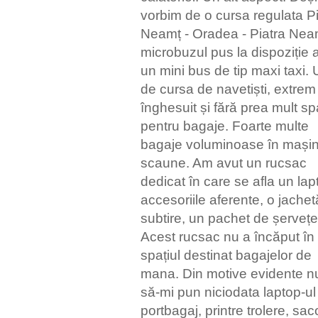
vorbim de o cursa regulata Pi
Neamț - Oradea - Piatra Nea
microbuzul pus la dispoziție a
un mini bus de tip maxi taxi. 
de cursa de navetiști, extrem
înghesuit și fără prea mult sp
pentru bagaje. Foarte multe
bagaje voluminoase în mașin
scaune. Am avut un rucsac
dedicat în care se afla un lap
accesoriile aferente, o jachet
subtire, un pachet de șervețe
Acest rucsac nu a încăput în
spațiul destinat bagajelor de
mana. Din motive evidente n
să-mi pun niciodata laptop-ul
portbagaj, printre trolere, sa