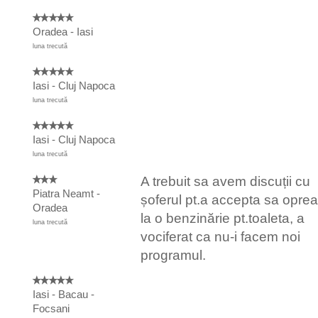
Oradea - Iasi
luna trecută
Iasi - Cluj Napoca
luna trecută
Iasi - Cluj Napoca
luna trecută
A trebuit sa avem discuții cu
Piatra Neamt -
șoferul pt.a accepta sa opre
Oradea
la o benzinărie pt.toaleta, a
luna trecută
vociferat ca nu-i facem noi
programul.
Iasi - Bacau -
Focsani