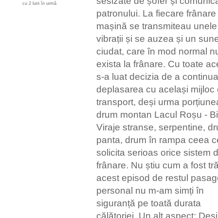
sesizate de șofer și comunic
cu 2 luni în urmă
patronului. La fiecare frânare
mașină se transmiteau unele
vibrații și se auzea și un sune
ciudat, care în mod normal n
exista la frânare. Cu toate a
s-a luat decizia de a continu
deplasarea cu același mijloc
transport, deși urma porțiune
drum montan Lacul Roșu - Bi
Viraje stranse, serpentine, d
panta, drum în rampa ceea c
solicita serioas orice sistem 
frânare. Nu știu cum a fost tră
acest episod de restul pasage
personal nu m-am simți în
siguranță pe toată durata
călătoriei. Un alt aspect: Deși