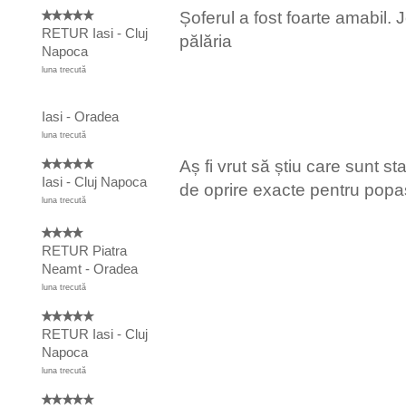
Șoferul a fost foarte amabil. 
RETUR Iasi - Cluj
pălăria
Napoca
luna trecută
Iasi - Oradea
luna trecută
Aș fi vrut să știu care sunt staț
Iasi - Cluj Napoca
de oprire exacte pentru popa
luna trecută
RETUR Piatra
Neamt - Oradea
luna trecută
RETUR Iasi - Cluj
Napoca
luna trecută