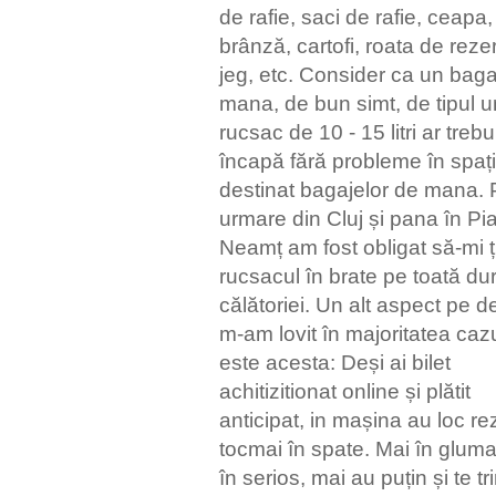
de rafie, saci de rafie, ceapa,
brânză, cartofi, roata de reze
jeg, etc. Consider ca un baga
mana, de bun simt, de tipul u
rucsac de 10 - 15 litri ar trebu
încapă fără probleme în spați
destinat bagajelor de mana. 
urmare din Cluj și pana în Pia
Neamț am fost obligat să-mi ț
rucsacul în brate pe toată du
călătoriei. Un alt aspect pe d
m-am lovit în majoritatea cazu
este acesta: Deși ai bilet
achitizitionat online și plătit
anticipat, in mașina au loc re
tocmai în spate. Mai în gluma
în serios, mai au puțin și te tri