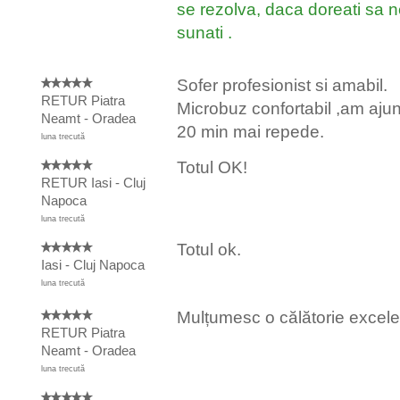
se rezolva, daca doreati sa 
sunati .
Sofer profesionist si amabil.
RETUR Piatra
Microbuz confortabil ,am aju
Neamt - Oradea
20 min mai repede.
luna trecută
Totul OK!
RETUR Iasi - Cluj
Napoca
luna trecută
Totul ok.
Iasi - Cluj Napoca
luna trecută
Mulțumesc o călătorie excele
RETUR Piatra
Neamt - Oradea
luna trecută