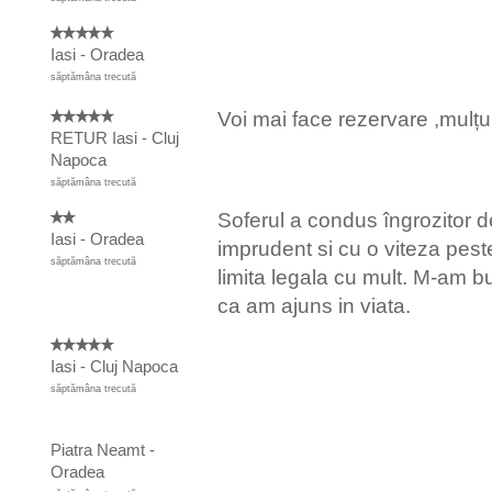
Iasi - Oradea
săptămâna trecută
Voi mai face rezervare ,mul
RETUR Iasi - Cluj
Napoca
săptămâna trecută
Soferul a condus îngrozitor d
Iasi - Oradea
imprudent si cu o viteza pest
săptămâna trecută
limita legala cu mult. M-am b
ca am ajuns in viata.
Iasi - Cluj Napoca
săptămâna trecută
Piatra Neamt -
Oradea