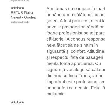
săptămâna trecută
Am rămas cu o impresie foar
RETUR Piatra
bună în urma călătoriei cu ac
Neamt - Oradea
șofer . A fost politicos, atent l
săptămâna trecută
nevoile pasagerilor, răbdător 
foarte profesionist pe tot par
călătoriei. A condus responsab
ne-a făcut să ne simțim în
siguranță și confort. Atitudin
și respectul față de pasageri
merită toată aprecierea. Cu
siguranță voi alege să călăto
din nou cu Irina Trans, iar un
important este profesionalism
unor șoferi ca acesta. Felicităr
mulțumiri!