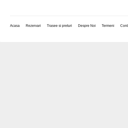
Acasa
Rezervari
Trasee si preturi
Despre Noi
Termeni
Cont