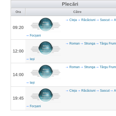
Plecări
Ora
Către
Cleja
Răcăciuni
Sascut
A
09:20
Focșani
Roman
Strunga
Târgu Fru
12:00
Iași
Roman
Strunga
Târgu Fru
14:00
Iași
Cleja
Răcăciuni
Sascut
A
19:45
Focșani