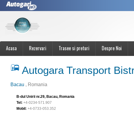
Acasa
Rezervari
Trasee si preturi
Despre Noi
Autogara Transport Bist
Bacau
, Romania
B-dul Unirii nr.29, Bacau, Romania
Tel:
+4-0234-571.907
Mobil:
+4-0733-053.352