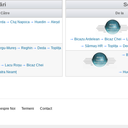
ări
S
Către
De la
rda
Cluj Napoca
Huedin
Aleșd
Bicazu Ardelean
Bicaz Chei
Sărmaș HR
Toplița
De
rgu-Mureș
Reghin
Deda
Toplița
B
Lacu Roșu
Bicaz Chei
atra Neamț
Hu
espre Noi
Termeni
Contact