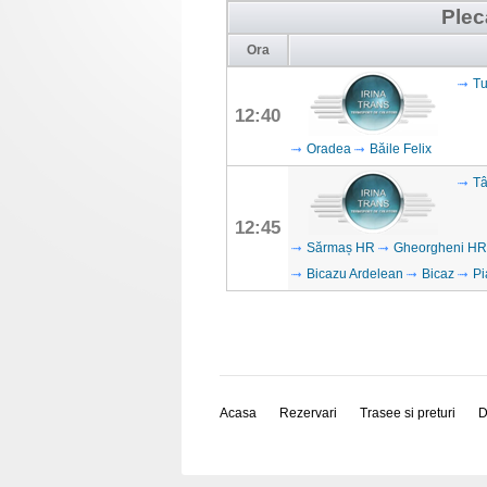
Plec
Ora
Tu
12:40
Oradea
Băile Felix
Tâ
12:45
Sărmaș HR
Gheorgheni HR
Bicazu Ardelean
Bicaz
Pi
Acasa
Rezervari
Trasee si preturi
D