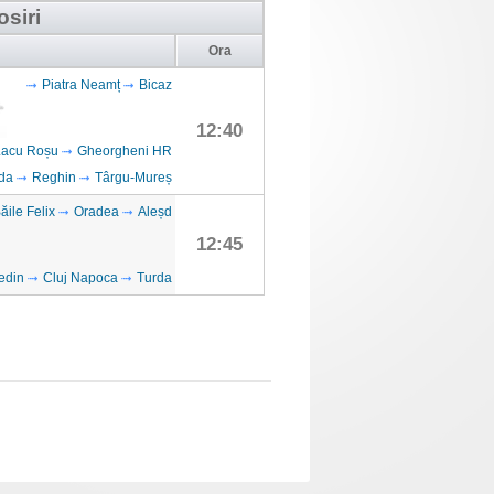
osiri
Ora
Piatra Neamț
Bicaz
12:40
Lacu Roșu
Gheorgheni HR
da
Reghin
Târgu-Mureș
ăile Felix
Oradea
Aleșd
12:45
edin
Cluj Napoca
Turda