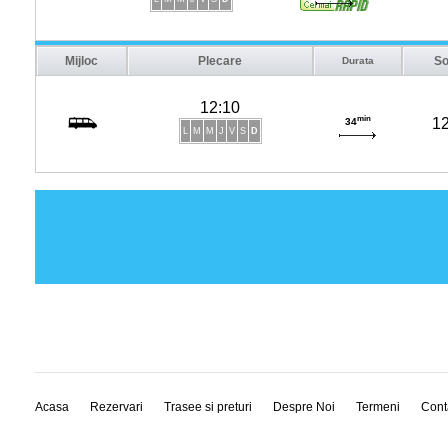
Mijloc
Plecare
So
Durata
12:10
min
12
34
L
M
M
J
V
S
D
Acasa
Rezervari
Trasee si preturi
Despre Noi
Termeni
Cont