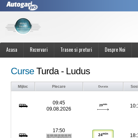
Acasa
Rezervari
Trasee si preturi
Despre Noi
Curse
Turda - Ludus
Mijloc
Plecare
Sos
Durata
09:45
min
10:
29
09.08.2026
17:50
min
18:
24
L
M
M
J
V
S
D