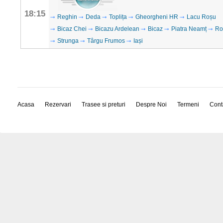
18:15
Reghin
Deda
Toplița
Gheorgheni HR
Lacu Roșu
Bicaz Chei
Bicazu Ardelean
Bicaz
Piatra Neamț
Ro
Strunga
Târgu Frumos
Iași
Acasa
Rezervari
Trasee si preturi
Despre Noi
Termeni
Cont