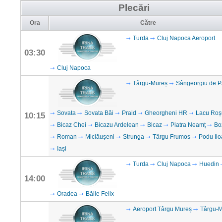
Plecări
Ora
Către
Turda
Cluj Napoca Aeroport
03:30
Cluj Napoca
Târgu-Mureș
Sângeorgiu de P
Sovata
Sovata Băi
Praid
Gheorgheni HR
Lacu Roș
10:15
Bicaz Chei
Bicazu Ardelean
Bicaz
Piatra Neamț
Bo
Roman
Miclăușeni
Strunga
Târgu Frumos
Podu Ilo
Iași
Turda
Cluj Napoca
Huedin
14:00
Oradea
Băile Felix
Aeroport Târgu Mureș
Târgu-