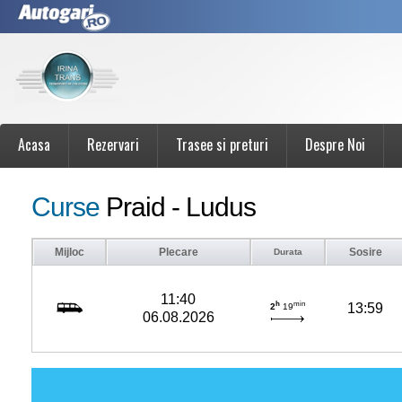
Acasa
Rezervari
Trasee si preturi
Despre Noi
Curse
Praid - Ludus
Mijloc
Plecare
Sosire
Durata
11:40
h
min
13:59
2
19
06.08.2026