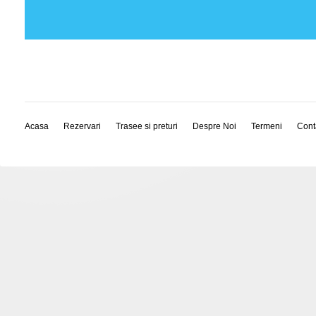
Acasa
Rezervari
Trasee si preturi
Despre Noi
Termeni
Cont