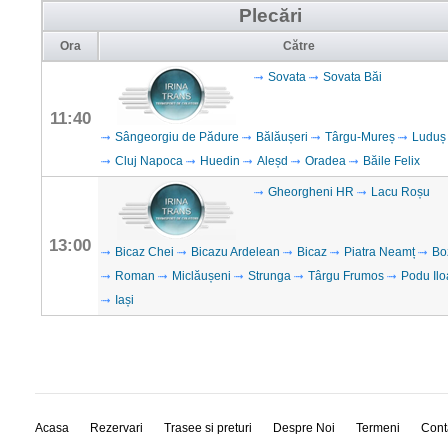
Plecări
Ora
Către
Sovata
Sovata Băi
11:40
Sângeorgiu de Pădure
Bălăușeri
Târgu-Mureș
Luduș
Cluj Napoca
Huedin
Aleșd
Oradea
Băile Felix
Gheorgheni HR
Lacu Roșu
13:00
Bicaz Chei
Bicazu Ardelean
Bicaz
Piatra Neamț
Bo
Roman
Miclăușeni
Strunga
Târgu Frumos
Podu Ilo
Iași
Acasa
Rezervari
Trasee si preturi
Despre Noi
Termeni
Cont