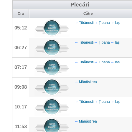
Plecări
Ora
Către
Țibănești
Țibana
Iași
05:12
Țibănești
Țibana
Iași
06:27
Țibănești
Țibana
Iași
07:17
Mânăstirea
09:08
Țibănești
Țibana
Iași
10:17
Mânăstirea
11:53