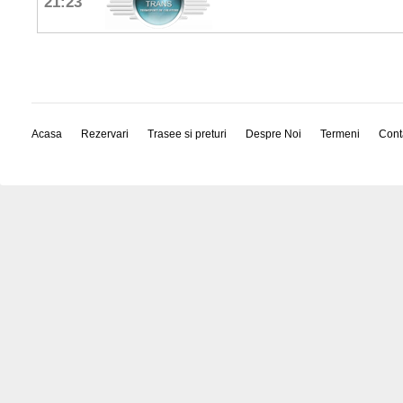
21:23
Acasa
Rezervari
Trasee si preturi
Despre Noi
Termeni
Cont