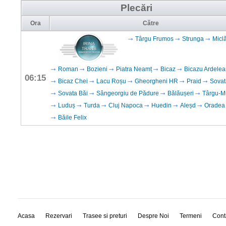
Plecări
Ora
Către
Târgu Frumos
Strunga
Micl
Roman
Bozieni
Piatra Neamț
Bicaz
Bicazu Ardele
06:15
Bicaz Chei
Lacu Roșu
Gheorgheni HR
Praid
Sovat
Sovata Băi
Sângeorgiu de Pădure
Bălăușeri
Târgu-M
Luduș
Turda
Cluj Napoca
Huedin
Aleșd
Oradea
Băile Felix
Acasa
Rezervari
Trasee si preturi
Despre Noi
Termeni
Cont