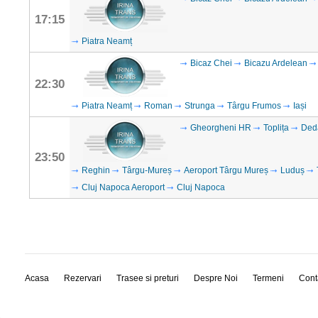
17:15
Piatra Neamț
Bicaz Chei
Bicazu Ardelean
22:30
Piatra Neamț
Roman
Strunga
Târgu Frumos
Iași
Gheorgheni HR
Toplița
Ded
23:50
Reghin
Târgu-Mureș
Aeroport Târgu Mureș
Luduș
Cluj Napoca Aeroport
Cluj Napoca
Acasa
Rezervari
Trasee si preturi
Despre Noi
Termeni
Cont