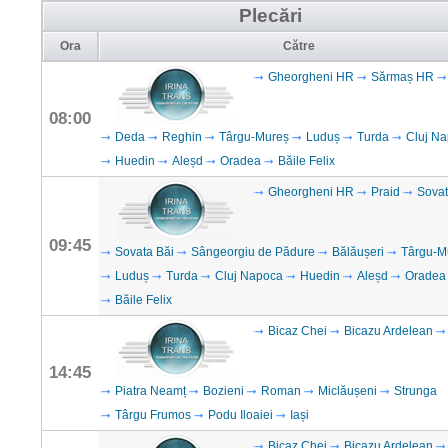
Plecări
Ora
Către
Gheorgheni HR
Sărmaș HR
08:00
Deda
Reghin
Târgu-Mureș
Luduș
Turda
Cluj N
Huedin
Aleșd
Oradea
Băile Felix
Gheorgheni HR
Praid
Sova
09:45
Sovata Băi
Sângeorgiu de Pădure
Bălăușeri
Târgu-M
Luduș
Turda
Cluj Napoca
Huedin
Aleșd
Oradea
Băile Felix
Bicaz Chei
Bicazu Ardelean
14:45
Piatra Neamț
Bozieni
Roman
Miclăușeni
Strunga
Târgu Frumos
Podu Iloaiei
Iași
Bicaz Chei
Bicazu Ardelean