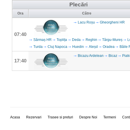
Plecări
Ora
Către
Lacu Roșu
Gheorgheni HR
07:40
Sărmaș HR
Toplița
Deda
Reghin
Târgu-Mureș
L
Turda
Cluj Napoca
Huedin
Aleșd
Oradea
Băile 
Bicazu Ardelean
Bicaz
Piat
17:40
Acasa
Rezervari
Trasee si preturi
Despre Noi
Termeni
Cont