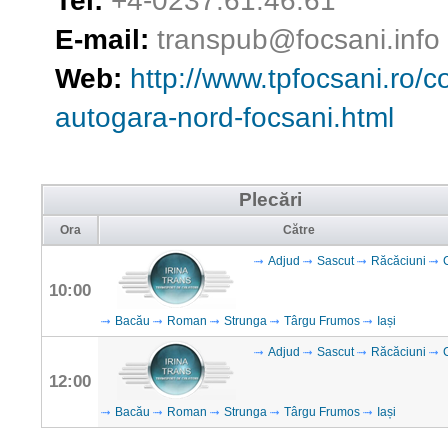
Tel:
+4-0237.61.46.61
E-mail:
transpub@focsani.info
Web:
http://www.tpfocsani.ro/
autogara-nord-focsani.html
Plecări
Ora
Către
Adjud
Sascut
Răcăciuni
10:00
Bacău
Roman
Strunga
Târgu Frumos
Iași
Adjud
Sascut
Răcăciuni
12:00
Bacău
Roman
Strunga
Târgu Frumos
Iași