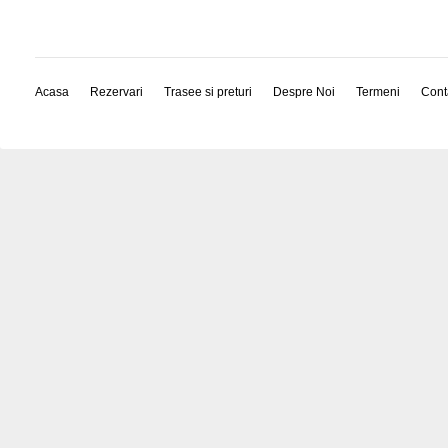
Acasa
Rezervari
Trasee si preturi
Despre Noi
Termeni
Cont