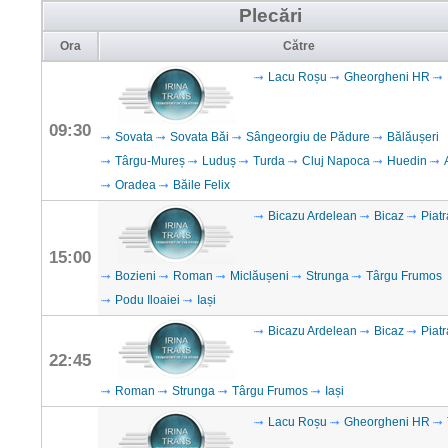
Plecări
Ora
Către
Lacu Roșu
Gheorgheni HR
09:30
Sovata
Sovata Băi
Sângeorgiu de Pădure
Bălăușeri
Târgu-Mureș
Luduș
Turda
Cluj Napoca
Huedin
Oradea
Băile Felix
Bicazu Ardelean
Bicaz
Piat
15:00
Bozieni
Roman
Miclăușeni
Strunga
Târgu Frumos
Podu Iloaiei
Iași
Bicazu Ardelean
Bicaz
Piat
22:45
Roman
Strunga
Târgu Frumos
Iași
Lacu Roșu
Gheorgheni HR