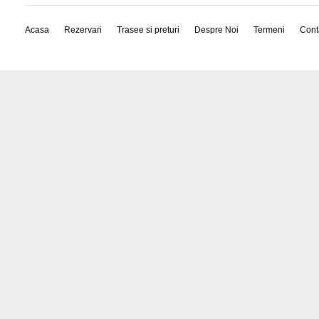
Acasa
Rezervari
Trasee si preturi
Despre Noi
Termeni
Cont