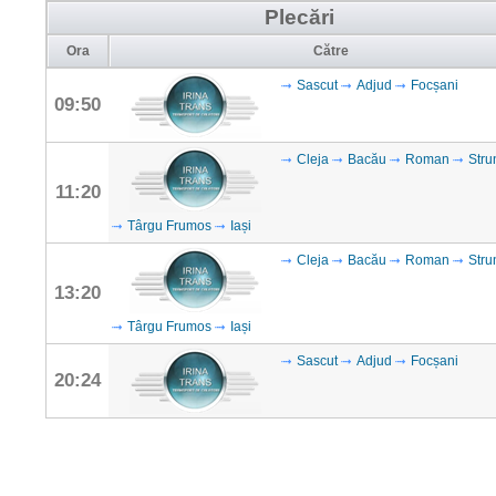
Plecări
Ora
Către
Sascut
Adjud
Focșani
09:50
Cleja
Bacău
Roman
Stru
11:20
Târgu Frumos
Iași
Cleja
Bacău
Roman
Stru
13:20
Târgu Frumos
Iași
Sascut
Adjud
Focșani
20:24