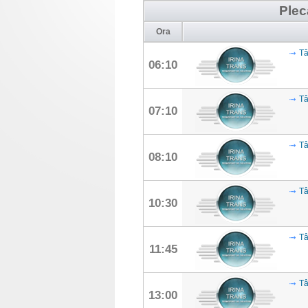
Plec
Ora
Tâ
06:10
Tâ
07:10
Tâ
08:10
Tâ
10:30
Tâ
11:45
Tâ
13:00