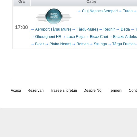
Ora
Către
Cluj Napoca Aeroport
Turda
17:00
Aeroport Târgu Mureș
Târgu-Mureș
Reghin
Deda
T
Gheorgheni HR
Lacu Roșu
Bicaz Chei
Bicazu Ardele
Bicaz
Piatra Neamț
Roman
Strunga
Târgu Frumos
Acasa
Rezervari
Trasee si preturi
Despre Noi
Termeni
Cont