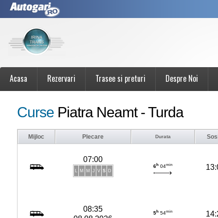
Acasa
Rezervari
Trasee si preturi
Despre Noi
Curse
Piatra Neamt - Turda
Mijloc
Plecare
Sos
Durata
07:00
h
min
13:
6
04
L
M
M
J
V
S
D
08:35
h
min
14:
5
54