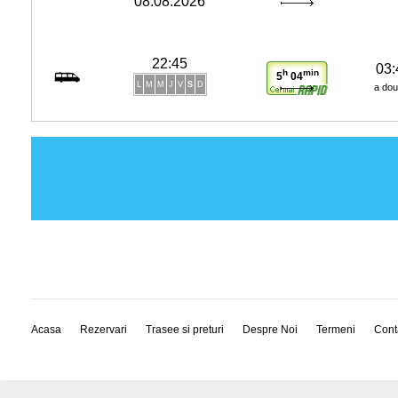
08.08.2026
22:45
03:
h
min
5
04
L
M
M
J
V
S
D
a dou
Acasa
Rezervari
Trasee si preturi
Despre Noi
Termeni
Cont