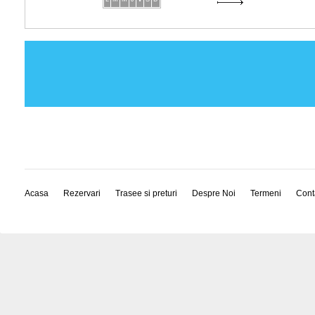
Acasa
Rezervari
Trasee si preturi
Despre Noi
Termeni
Cont