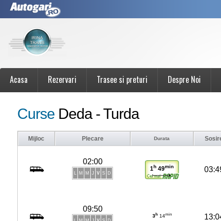
Acasa
Rezervari
Trasee si preturi
Despre Noi
Curse
Deda - Turda
Mijloc
Plecare
Sosir
Durata
02:00
h
min
03:4
1
49
L
M
M
J
V
S
D
09:50
h
min
13:0
3
14
L
M
M
J
V
S
D