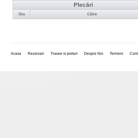
Plecări
Ora
Către
Acasa
Rezervari
Trasee si preturi
Despre Noi
Termeni
Cont