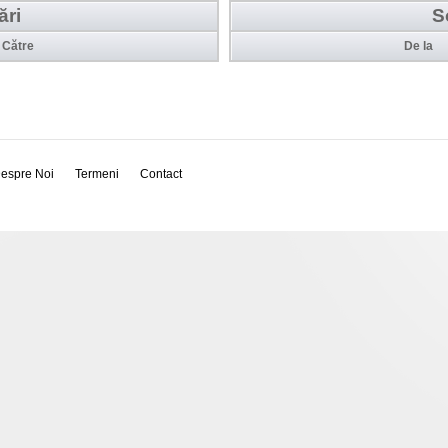
ări
S
Către
De la
espre Noi
Termeni
Contact